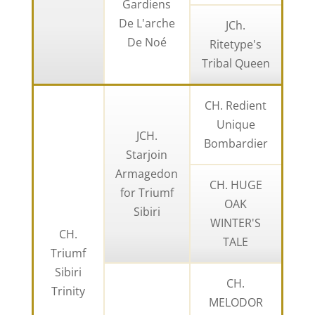
Gardiens
De L'arche
JCh.
De Noé
Ritetype's
Tribal Queen
CH. Redient
Unique
JCH.
Bombardier
Starjoin
Armagedon
CH. HUGE
for Triumf
OAK
Sibiri
WINTER'S
CH.
TALE
Triumf
Sibiri
CH.
Trinity
MELODOR