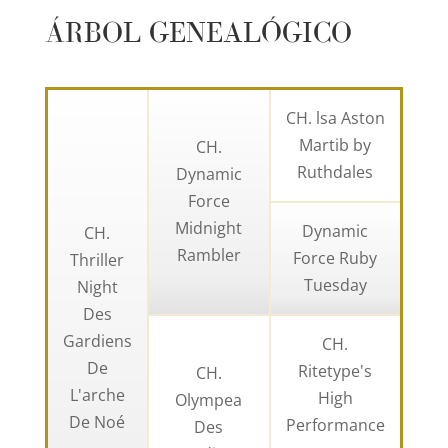
ÁRBOL GENEALÓGICO
CH. lsa Aston
Martib by
CH.
Ruthdales
Dynamic
Force
Midnight
Dynamic
CH.
Rambler
Force Ruby
Thriller
Tuesday
Night
Des
Gardiens
CH.
De
Ritetype's
CH.
L'arche
High
Olympea
De Noé
Performance
Des