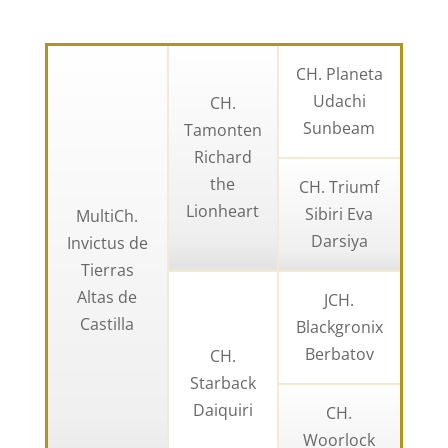
CH. Planeta
Udachi
CH.
Sunbeam
Tamonten
Richard
the
CH. Triumf
Lionheart
Sibiri Eva
MultiCh.
Darsiya
Invictus de
Tierras
Altas de
JCH.
Castilla
Blackgronix
Berbatov
CH.
Starback
Daiquiri
CH.
Woorlock